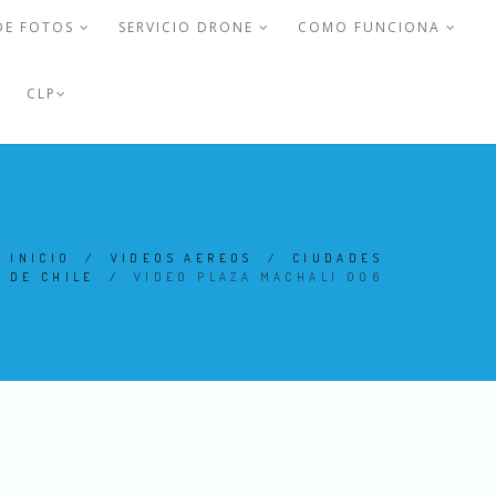
DE FOTOS
SERVICIO DRONE
COMO FUNCIONA
CLP
INICIO
/
VIDEOS AEREOS
/
CIUDADES
DE CHILE
/
VIDEO PLAZA MACHALI 006