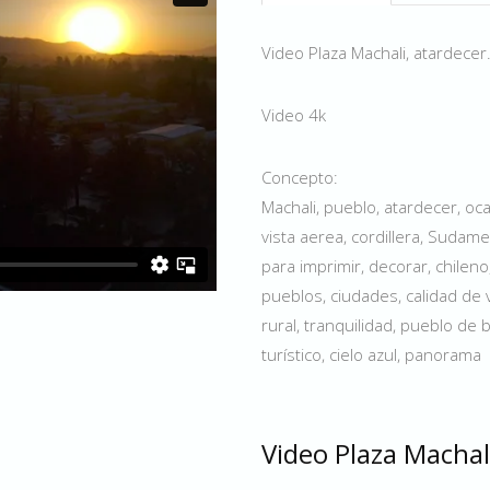
Video Plaza Machali, atardecer
Video 4k
Concepto:
Machali, pueblo, atardecer, oca
vista aerea, cordillera, Sudame
para imprimir, decorar, chileno
pueblos, ciudades, calidad de 
rural, tranquilidad, pueblo de 
turístico, cielo azul, panorama
Video Plaza Machal