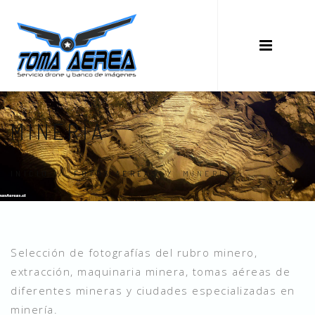
MINERÍA
INICIO
/
FOTOS AEREAS
/
MINERÍA
Selección de fotografías del rubro minero,
extracción, maquinaria minera, tomas aéreas de
diferentes mineras y ciudades especializadas en
minería.