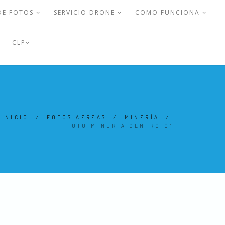
DE FOTOS
SERVICIO DRONE
COMO FUNCIONA
CLP
INICIO
/
FOTOS AEREAS
/
MINERÍA
/
FOTO MINERIA CENTRO 01