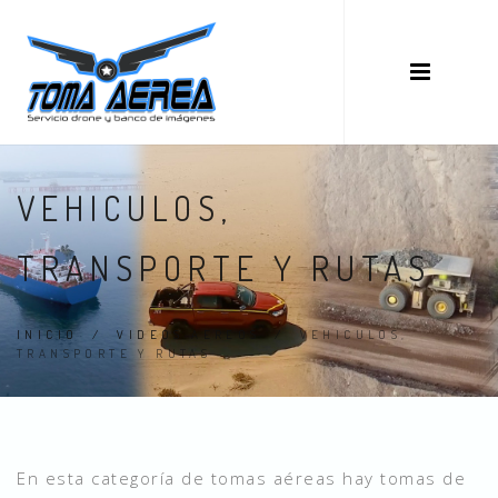
VEHICULOS,
TRANSPORTE Y RUTAS
INICIO
/
VIDEOS AEREOS
/
VEHICULOS,
TRANSPORTE Y RUTAS
En esta categoría de tomas aéreas hay tomas de