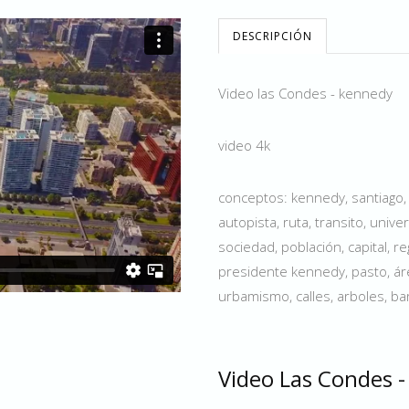
DESCRIPCIÓN
Video las Condes - kennedy
video 4k
conceptos: kennedy, santiago, c
autopista, ruta, transito, uni
sociedad, población, capital, r
presidente kennedy, pasto, áre
urbamismo, calles, arboles, bar
Video Las Condes 