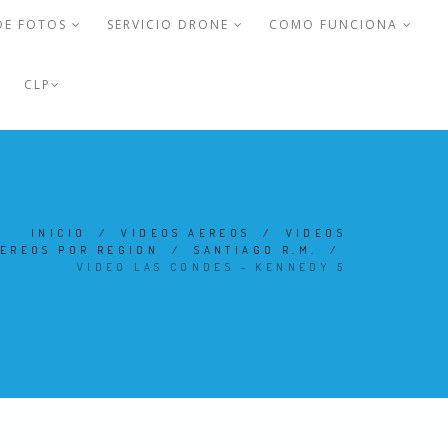
DE FOTOS
SERVICIO DRONE
COMO FUNCIONA
CLP
INICIO
/
VIDEOS AEREOS
/
VIDEOS
EREOS POR REGION
/
SANTIAGO R.M.
/
VIDEO LAS CONDES - KENNEDY 5