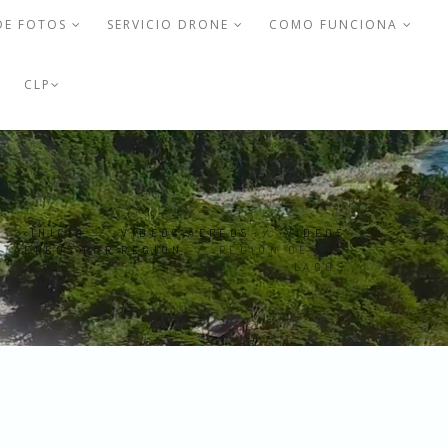
DE FOTOS
SERVICIO DRONE
COMO FUNCIONA
CLP
INICIO
/
VIDEOS AEREOS
/
VIDEOS
AEREOS POR REGION
/
REGIÓN DE LOS
LAGOS