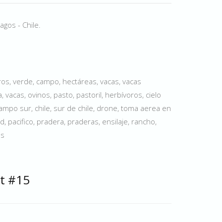
gos - Chile.
os, verde, campo, hectáreas, vacas, vacas
vacas, ovinos, pasto, pastoril, herbívoros, cielo
campo sur, chile, sur de chile, drone, toma aerea en
d, pacifico, pradera, praderas, ensilaje, rancho,
es
t #15