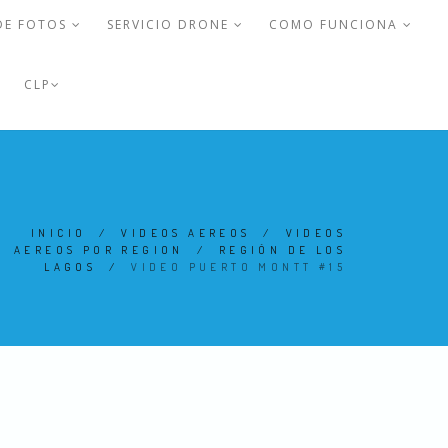
DE FOTOS
SERVICIO DRONE
COMO FUNCIONA
CLP
INICIO
/
VIDEOS AEREOS
/
VIDEOS
AEREOS POR REGION
/
REGIÓN DE LOS
LAGOS
/
VIDEO PUERTO MONTT #15