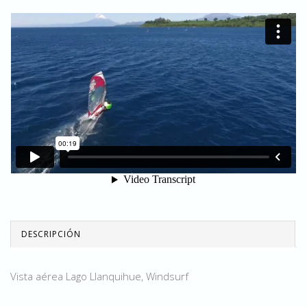
DESCRIPCIÓN
Vista aérea Lago Llanquihue, Windsurf