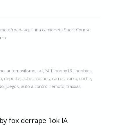
mo ofroad- aquí una camioneta Short Course
rra
o, automovilismo, sct, SCT, hobby RC, hobbies,
o, deporte, autos, coches, carros, carro, coche,
do, juegos, auto a control remoto, traxxas,
by fox derrape 1ok IA