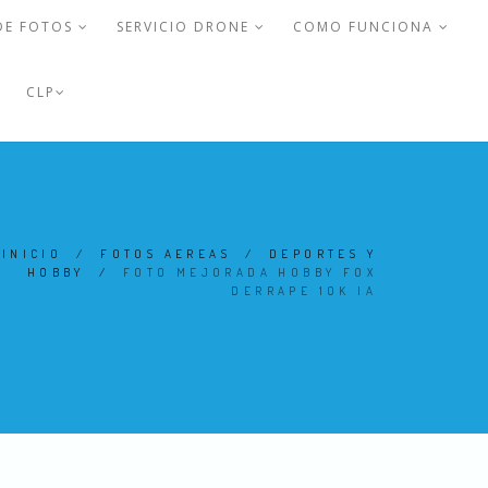
DE FOTOS
SERVICIO DRONE
COMO FUNCIONA
CLP
INICIO
/
FOTOS AEREAS
/
DEPORTES Y
HOBBY
/
FOTO MEJORADA HOBBY FOX
DERRAPE 1OK IA