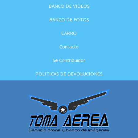
BANCO DE VIDEOS
BANCO DE FOTOS
CARRO
Contacto
Se Contribuidor
POLITICAS DE DEVOLUCIONES