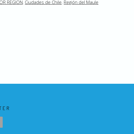
POR REGION
,
Ciudades de Chile
,
Región del Maule
TER