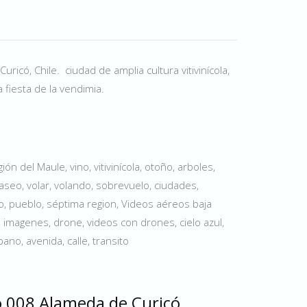
ricó, Chile. ciudad de amplia cultura vitivinícola,
fiesta de la vendimia.
ón del Maule, vino, vitivinícola, otoño, arboles,
seo, volar, volando, sobrevuelo, ciudades,
ico, pueblo, séptima region, Videos aéreos baja
e imagenes, drone, videos con drones, cielo azul,
ano, avenida, calle, transito
o 008 Alameda de Curicó