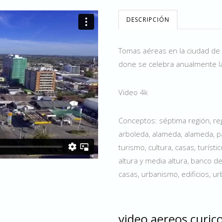
DESCRIPCIÓN
Tomas aéreas en la ciudad de Cu
done se celebra anualmente la 
Video 4k
Conceptos: séptima región, regi
arboleda, alameda, alameda, pa
turismo, cultura, casas, turíst
altura y media altura, banco d
casas, urbanismo, edificios, urb
video aereos curic