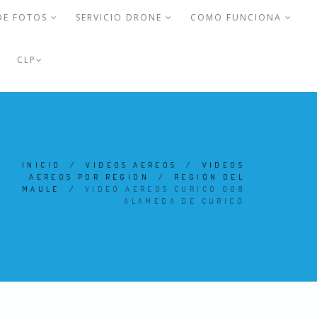
DE FOTOS
SERVICIO DRONE
COMO FUNCIONA
CLP
INICIO
/
VIDEOS AEREOS
/
VIDEOS
AEREOS POR REGION
/
REGIÓN DEL
MAULE
/
VIDEO AEREOS CURICO 008
ALAMEDA DE CURICÓ