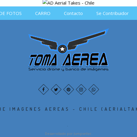
DE FOTOS
CARRO
Contacto
Se Contribuidor
DE IMAGENES AEREAS - CHILE (AERIALTA
.
Desarrollado por Jumpseller
.