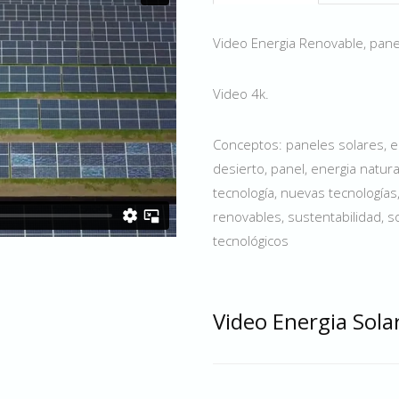
Video Energia Renovable, pane
Video 4k.
Conceptos: paneles solares, ene
desierto, panel, energia natural
tecnología, nuevas tecnologías, 
renovables, sustentabilidad, so
tecnológicos
Video Energia Sola