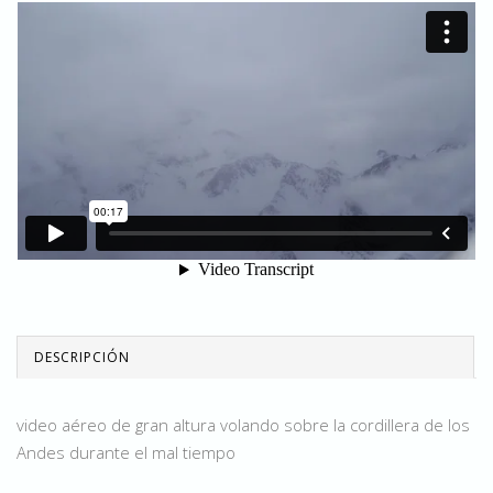
DESCRIPCIÓN
video aéreo de gran altura volando sobre la cordillera de los
Andes durante el mal tiempo