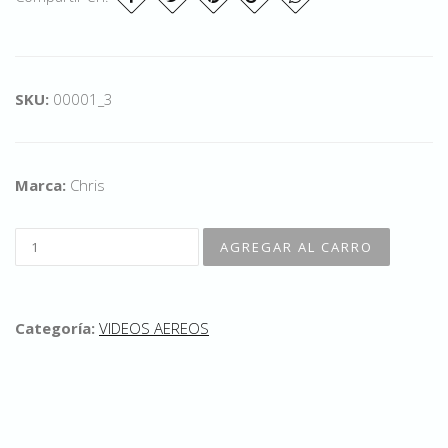
SKU:
00001_3
Marca:
Chris
Categoría:
VIDEOS AEREOS