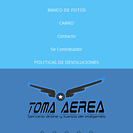
BANCO DE FOTOS
CARRO
Contacto
Se Contribuidor
POLITICAS DE DEVOLUCIONES