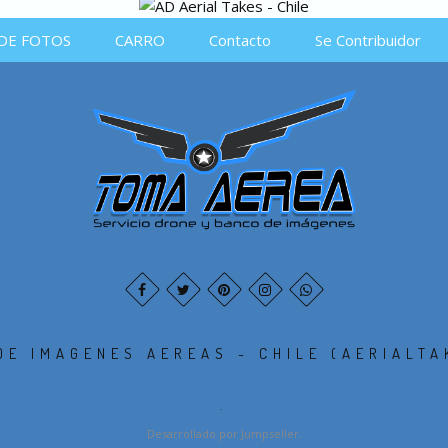
DE FOTOS
CARRO
Contacto
Se Contribuidor
DE IMAGENES AEREAS - CHILE (AERIALTA
.
Desarrollado por Jumpseller
.