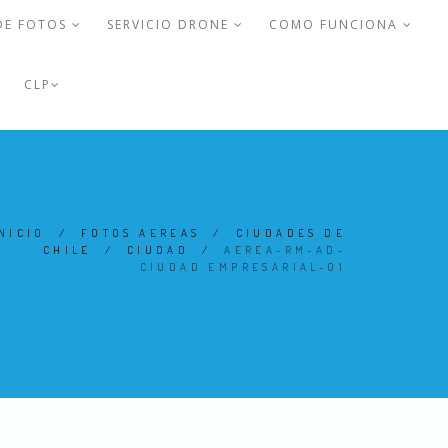
DE FOTOS
SERVICIO DRONE
COMO FUNCIONA
CLP
NICIO
/
FOTOS AEREAS
/
CIUDADES DE
CHILE
/
CIUDAD
/
AEREA-RM-AD-
CIUDAD EMPRESARIAL-01