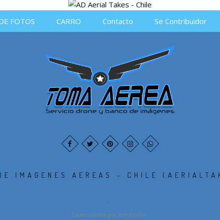
DE FOTOS
CARRO
Contacto
Se Contribuidor
DE IMAGENES AEREAS - CHILE (AERIALTA
.
Desarrollado por Jumpseller
.