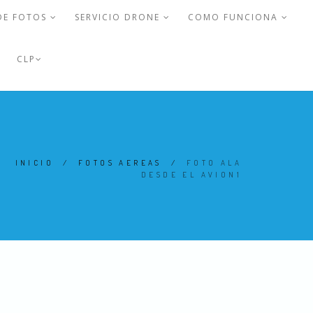
DE FOTOS
SERVICIO DRONE
COMO FUNCIONA
CLP
INICIO
/
FOTOS AEREAS
/
FOTO ALA
DESDE EL AVION1