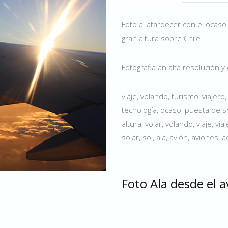
Foto al atardecer con el ocaso 
gran altura sobre Chile
Fotografia an alta resolución y 
viaje, volando, turismo, viajero
tecnología, ocaso, puesta de so
altura, volar, volando, viaje, viaj
solar, sol, ala, avión, aviones,
Foto Ala desde el 