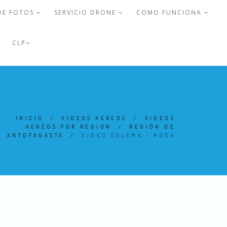
DE FOTOS
SERVICIO DRONE
COMO FUNCIONA
CLP
INICIO
/
VIDEOS AEREOS
/
VIDEOS
AEREOS POR REGION
/
REGIÓN DE
ANTOFAGASTA
/
VIDEO CALAMA - #004