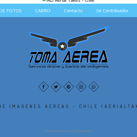
DE FOTOS
CARRO
Contacto
Se Contribuidor
DE IMAGENES AEREAS - CHILE (AERIALTA
.
Desarrollado por Jumpseller
.