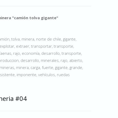
inera "camión tolva gigante"
ión, tolva, minera, norte de chile, gigante,
explotar, extraer, transportar, transporte,
 faenas, rajo, economía, desarrollo, transporte,
 produccion, desarrollo, minerales, rajo, abierto,
 mineras, minera, carga, fuerte, gigante, grande,
esistente, imponente, vehículos, ruedas
neria #04