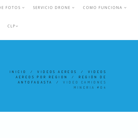
DE FOTOS
SERVICIO DRONE
COMO FUNCIONA
CLP
INICIO
/
VIDEOS AEREOS
/
VIDEOS
AEREOS POR REGION
/
REGIÓN DE
ANTOFAGASTA
/
VIDEO CAMIONES
MINERIA #04