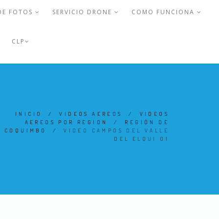
DE FOTOS
SERVICIO DRONE
COMO FUNCIONA
CLP
INICIO
/
VIDEOS AEREOS
/
VIDEOS
AEREOS POR REGION
/
REGIÓN DE
COQUIMBO
/
VIDEO CAMPOS DEL VALLE
DEL ELQUI 01