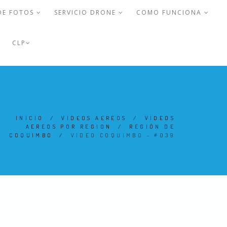
DE FOTOS
SERVICIO DRONE
COMO FUNCIONA
CLP
INICIO
/
VIDEOS AEREOS
/
VIDEOS
AEREOS POR REGION
/
REGIÓN DE
COQUIMBO
/
VIDEO COQUIMBO - #039