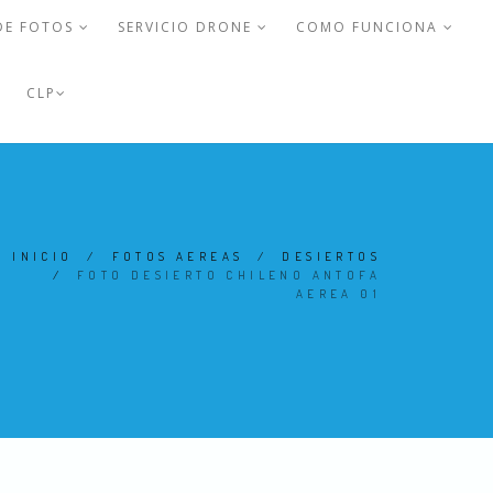
DE FOTOS
SERVICIO DRONE
COMO FUNCIONA
CLP
INICIO
/
FOTOS AEREAS
/
DESIERTOS
/
FOTO DESIERTO CHILENO ANTOFA
AEREA 01