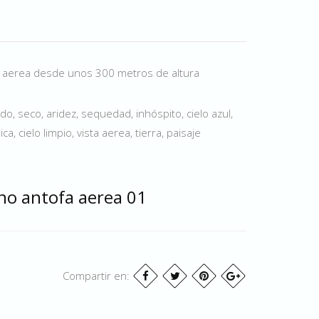
a aerea desde unos 300 metros de altura
ido, seco, aridez, sequedad, inhóspito, cielo azul,
a, cielo limpio, vista aerea, tierra, paisaje
eno antofa aerea 01
Compartir en: