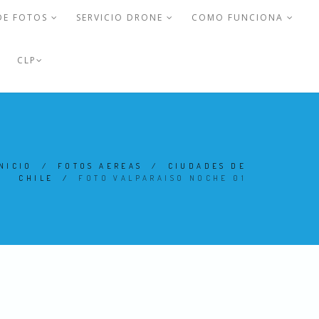
DE FOTOS
SERVICIO DRONE
COMO FUNCIONA
CLP
NICIO
/
FOTOS AEREAS
/
CIUDADES DE
CHILE
/
FOTO VALPARAISO NOCHE 01