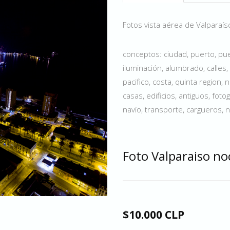
Fotos vista aérea de Valparaí
conceptos: ciudad, puerto, pue
iluminación, alumbrado, calles, 
pacifico, costa, quinta region, 
casas, edificios, antiguos, fot
navío, transporte, cargueros, n
Foto Valparaiso no
$10.000 CLP