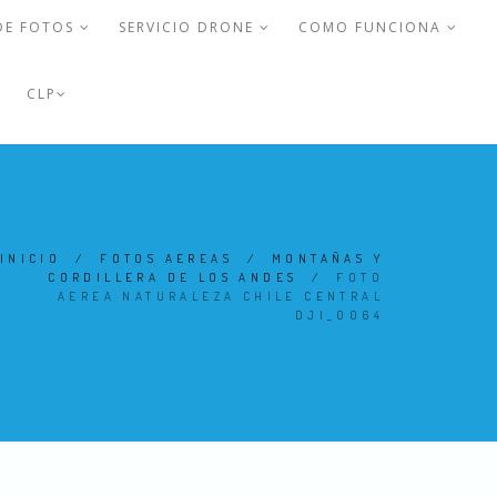
DE FOTOS
SERVICIO DRONE
COMO FUNCIONA
CLP
INICIO
/
FOTOS AEREAS
/
MONTAÑAS Y
CORDILLERA DE LOS ANDES
/
FOTO
AEREA NATURALEZA CHILE CENTRAL
DJI_0064