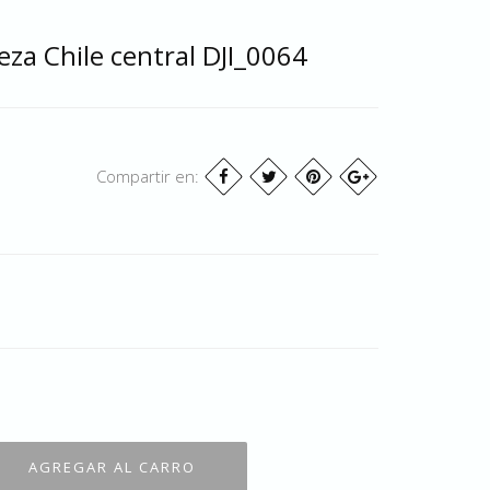
eza Chile central DJI_0064
Compartir en: