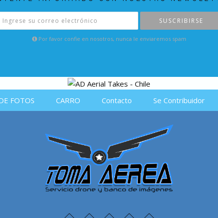
SUSCRIBIRSE
Por favor confie en nosotros, nunca le enviaremos spam
DE FOTOS
CARRO
Contacto
Se Contribuidor