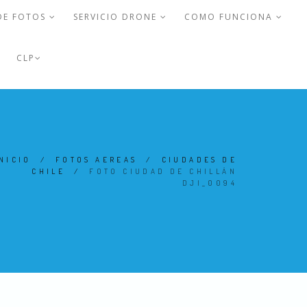
DE FOTOS
SERVICIO DRONE
COMO FUNCIONA
CLP
NICIO
/
FOTOS AEREAS
/
CIUDADES DE
CHILE
/
FOTO CIUDAD DE CHILLÁN
DJI_0094