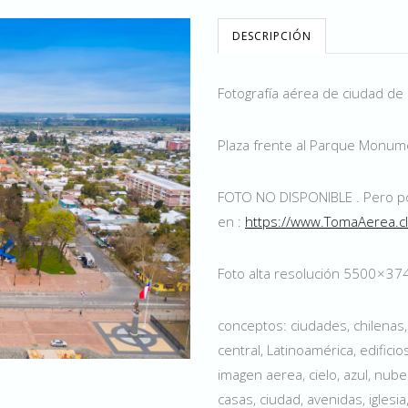
DESCRIPCIÓN
Fotografía aérea de ciudad de C
Plaza frente al Parque Monume
FOTO NO DISPONIBLE . Pero p
en :
https://www.TomaAerea.c
Foto alta resolución 5500 × 3
conceptos: ciudades, chilenas, c
central, Latinoamérica, edificio
imagen aerea, cielo, azul, nubes
casas, ciudad, avenidas, iglesia