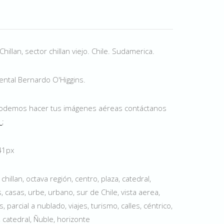
hillan, sector chillan viejo. Chile. Sudamerica.
ntal Bernardo O'Higgins.
odemos hacer tus imágenes aéreas contáctanos
l
;
741px
hillan, octava región, centro, plaza, catedral,
s, casas, urbe, urbano, sur de Chile, vista aerea,
, parcial a nublado, viajes, turismo, calles, céntrico,
, catedral, Ñuble, horizonte