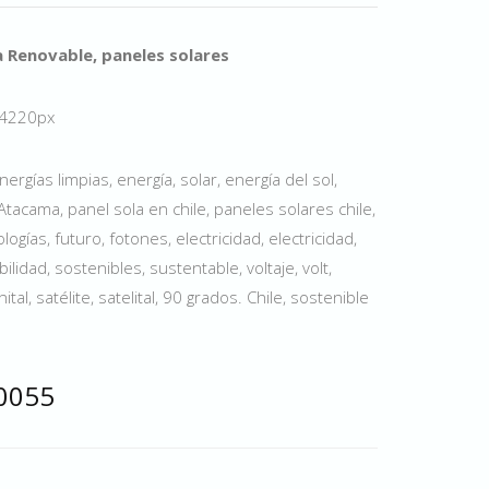
a Renovable, paneles solares
× 4220px
rgías limpias, energía, solar, energía del sol,
 Atacama, panel sola en chile, paneles solares chile,
ogías, futuro, fotones, electricidad, electricidad,
lidad, sostenibles, sustentable, voltaje, volt,
al, satélite, satelital, 90 grados. Chile, sostenible
 0055