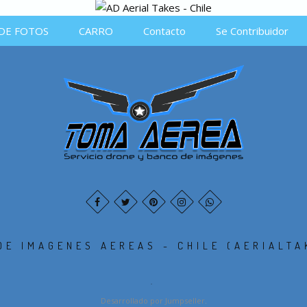
DE FOTOS
CARRO
Contacto
Se Contribuidor
DE IMAGENES AEREAS - CHILE (AERIALTA
.
Desarrollado por Jumpseller
.