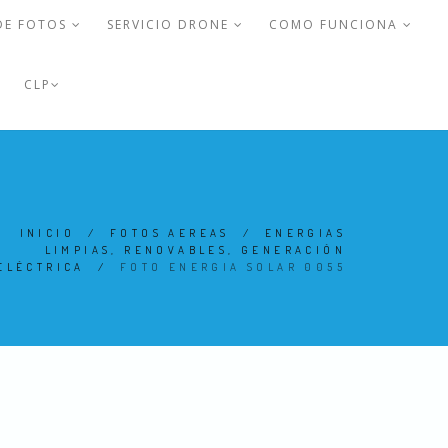
DE FOTOS
SERVICIO DRONE
COMO FUNCIONA
CLP
INICIO
/
FOTOS AEREAS
/
ENERGIAS
LIMPIAS, RENOVABLES, GENERACIÓN
ELÉCTRICA
/
FOTO ENERGIA SOLAR 0055