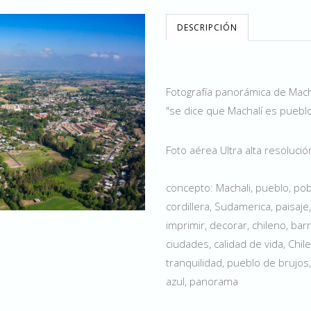
DESCRIPCIÓN
Fotografía panorámica de Macha
"se dice que Machalí es puebl
Foto aérea Ultra alta resoluci
concepto: Machali, pueblo, pobl
cordillera, Sudamerica, paisaje
imprimir, decorar, chileno, bar
ciudades, calidad de vida, Chi
tranquilidad, pueblo de brujos, 
azul, panorama