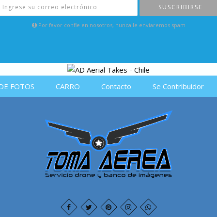
SUSCRIBIRSE
Por favor confie en nosotros, nunca le enviaremos spam
DE FOTOS
CARRO
Contacto
Se Contribuidor