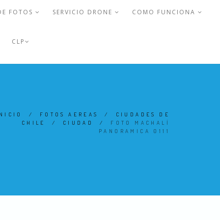
DE FOTOS
SERVICIO DRONE
COMO FUNCIONA
CLP
NICIO
/
FOTOS AEREAS
/
CIUDADES DE
CHILE
/
CIUDAD
/
FOTO MACHALÍ
PANORAMICA 0111