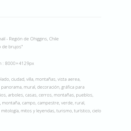
lí - Región de Ohiggins, Chile
o de brujos"
ón : 8000 × 4129px
ado, ciudad, villa, montañas, vista aerea,
, panorama, mural, decoración, gráfica para
rios, arboles, casas, cerros, montañas, pueblos,
le, montaña, campo, campestre, verde, rural,
mitología, mitos y leyendas, turismo, turístico, cielo