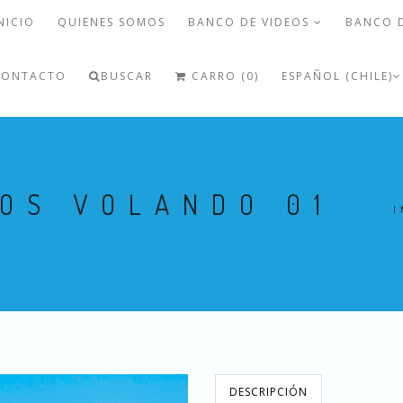
NICIO
QUIENES SOMOS
BANCO DE VIDEOS
BANCO 
CONTACTO
BUSCAR
CARRO (0)
ESPAÑOL (CHILE)
OS VOLANDO 01
I
DESCRIPCIÓN