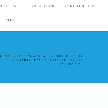
DE FOTOS
SERVICIO DRONE
COMO FUNCIONA
CLP
NICIO
/
FOTOS AEREAS
/
AGRICULTURA
Y NATURALEZA
/
FOTO PELICANOS
VOLANDO 01