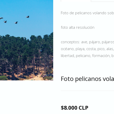
Foto de pelicanos volando sob
foto alta resolución
conceptos: ave, pájaro, pájaro
océano, playa, costa, pico, alas
libertad, pelicano, formación,
Foto pelicanos vol
$8.000 CLP