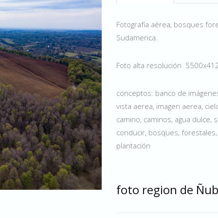
Fotografía aérea, bosques fores
Sudamerica.
Foto alta resolución 5500x41
conceptos: banco de imágenes, 
vista aerea, imagen aerea, cielo
camino, caminos, agua dulce, su
conducir, bosques, forestales,
plantación
foto region de Ñu