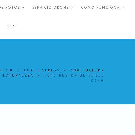
DE FOTOS
SERVICIO DRONE
COMO FUNCIONA
CLP
NICIO
/
FOTOS AEREAS
/
AGRICULTURA
Y NATURALEZA
/
FOTO REGION DE ÑUBLE
0040