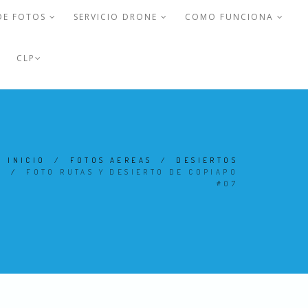
DE FOTOS
SERVICIO DRONE
COMO FUNCIONA
CLP
INICIO
/
FOTOS AEREAS
/
DESIERTOS
/
FOTO RUTAS Y DESIERTO DE COPIAPO
#07