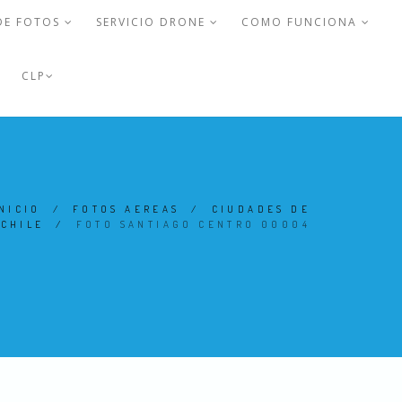
DE FOTOS
SERVICIO DRONE
COMO FUNCIONA
CLP
NICIO
/
FOTOS AEREAS
/
CIUDADES DE
CHILE
/
FOTO SANTIAGO CENTRO 00004