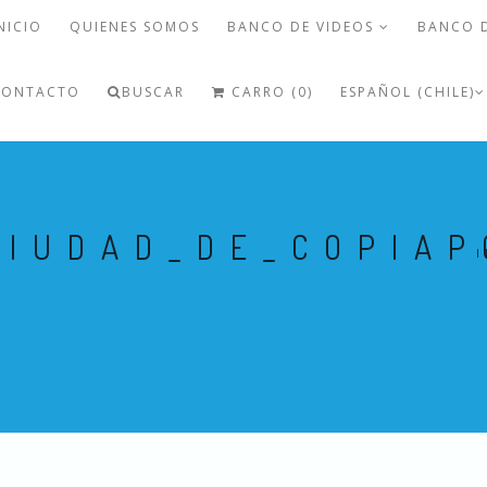
NICIO
QUIENES SOMOS
BANCO DE VIDEOS
BANCO 
CONTACTO
BUSCAR
CARRO (0)
ESPAÑOL (CHILE)
CIUDAD_DE_COPIAP
I