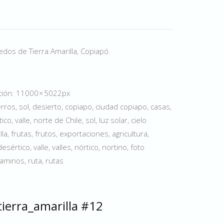
dos de Tierra Amarilla, Copiapó.
ución: 11000 × 5022px
ros, sol, desierto, copiapo, ciudad copiapo, casas,
co, valle, norte de Chile, sol, luz solar, cielo
a, frutas, frutos, exportaciones, agricultura,
értico, valle, valles, nórtico, nortino, foto
aminos, ruta, rutas
ierra_amarilla #12