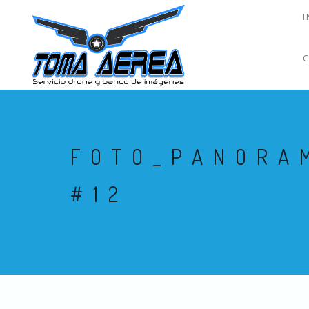
I
FOTO_PANORA
#12