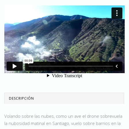
DESCRIPCIÓN
Volando sobre las nubes, como un ave el drone sobrevuela
la nubosidad matinal en Santiago, vuelo sobre barrios en la