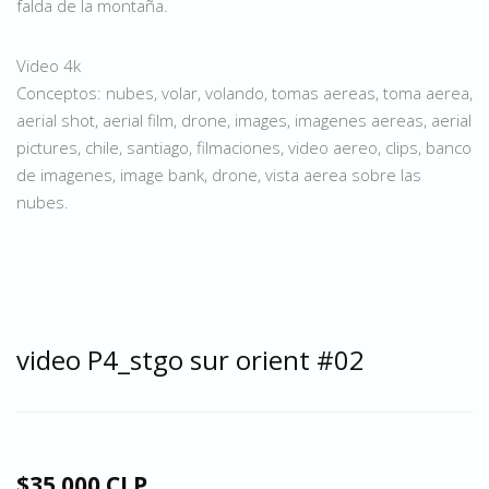
falda de la montaña.
Video 4k
Conceptos: nubes, volar, volando, tomas aereas, toma aerea,
aerial shot, aerial film, drone, images, imagenes aereas, aerial
pictures, chile, santiago, filmaciones, video aereo, clips, banco
de imagenes, image bank, drone, vista aerea sobre las
nubes.
video P4_stgo sur orient #02
$35.000 CLP