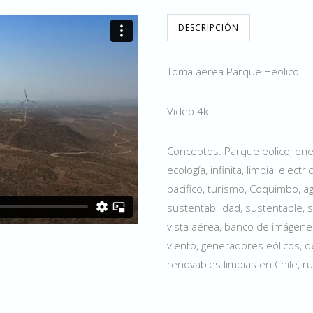
DESCRIPCIÓN
Toma aerea Parque Heolico.
Video 4k
Conceptos: Parque eolico, ener
ecología, infinita, limpia, electr
pacifico, turismo, Coquimbo, ag
sustentabilidad, sustentable, 
vista aérea, banco de imágenes
viento, generadores eólicos, d
renovables limpias en Chile, r