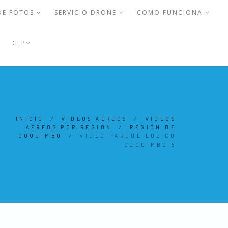
DE FOTOS
SERVICIO DRONE
COMO FUNCIONA
CLP
INICIO
/
VIDEOS AEREOS
/
VIDEOS
AEREOS POR REGION
/
REGIÓN DE
COQUIMBO
/
VIDEO PARQUE EOLICO
COQUIMBO 5