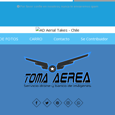
Por favor confie en nosotros, nunca le enviaremos spam
DE FOTOS
CARRO
Contacto
Se Contribuidor