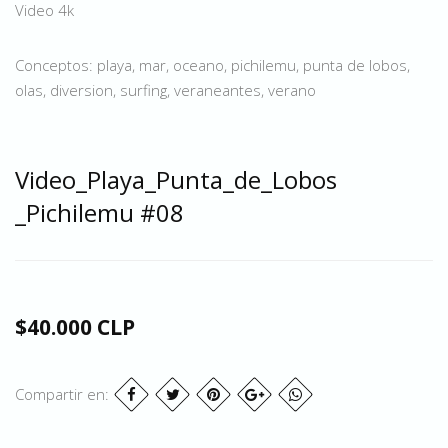
Video 4k
Conceptos: playa, mar, oceano, pichilemu, punta de lobos,
olas, diversion, surfing, veraneantes, verano
Video_Playa_Punta_de_Lobos
_Pichilemu #08
$40.000 CLP
Compartir en: