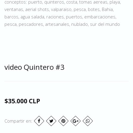
conceptos: puerto, quinteros, costa, tomas aereas, playa,
ventanas, aerial shots, valparaiso, pesca, botes, Bahia,
barcos, agua salada, raciones, puertos, embarcaciones,
pesca, pescadores, artesanales, nublado, sur del mundo
video Quintero #3
$35.000 CLP
Compartir en: