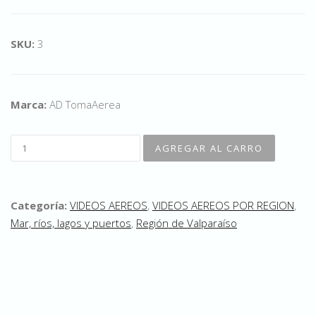
SKU:
3
Marca:
AD TomaAerea
Categoría:
VIDEOS AEREOS
,
VIDEOS AEREOS POR REGION
,
Mar, ríos, lagos y puertos
,
Región de Valparaíso