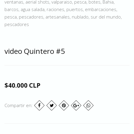
ventanas, aerial shots, valparaiso, pesca, botes, Bahia,
barcos, agua salada, raciones, puertos, embarcaciones,
pesca, pescadores, artesanales, nublado, sur del mundo,
pescadores
video Quintero #5
$40.000 CLP
Compartir en: