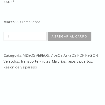
SKU:
5
Marca:
AD TomaAerea
Categoría:
VIDEOS AEREOS
,
VIDEOS AEREOS POR REGION
,
Vehiculos, Transporte y rutas
,
Mar, ríos, lagos y puertos
,
Región de Valparaíso