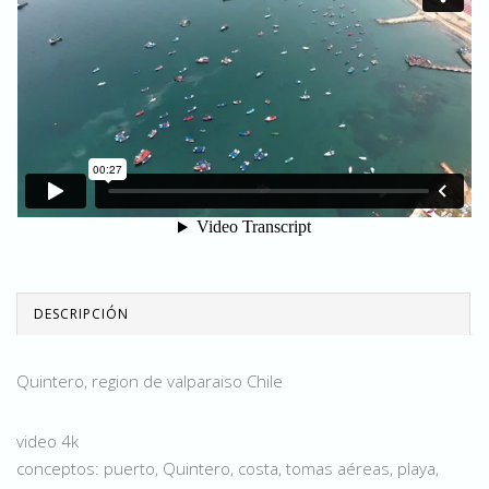
DESCRIPCIÓN
Quintero, region de valparaiso Chile
video 4k
conceptos: puerto, Quintero, costa, tomas aéreas, playa,