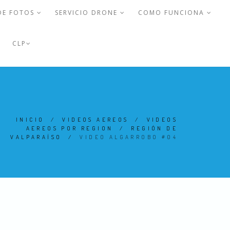
DE FOTOS
SERVICIO DRONE
COMO FUNCIONA
CLP
INICIO
/
VIDEOS AEREOS
/
VIDEOS
AEREOS POR REGION
/
REGIÓN DE
VALPARAÍSO
/
VIDEO ALGARROBO #04