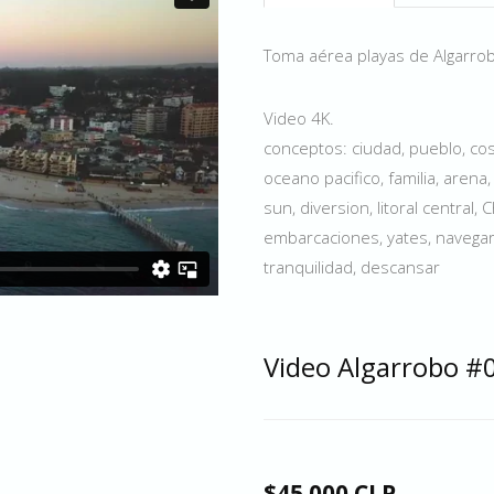
Toma aérea playas de Algarrobo,
Video 4K.
conceptos: ciudad, pueblo, cost
oceano pacifico, familia, arena,
sun, diversion, litoral central,
embarcaciones, yates, navegar,
tranquilidad, descansar
Video Algarrobo #
$45.000 CLP