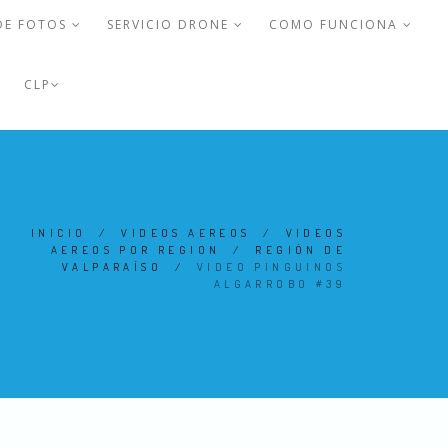
DE FOTOS
SERVICIO DRONE
COMO FUNCIONA
CLP
INICIO
/
VIDEOS AEREOS
/
VIDEOS
AEREOS POR REGION
/
REGIÓN DE
VALPARAÍSO
/
VIDEO PINGUINOS
ALGARROBO #39