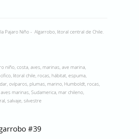
 Pajaro Niño - Algarrobo, litoral central de Chile.
ro niño, costa, aves, marinas, ave marina,
fico, litoral chile, rocas, hábitat, espuma,
adar, ovíparos, plumas, marino, Humboldt, rocas,
a, aves marinas, Sudamerica, mar chileno,
l, salvaje, silvestre
lgarrobo #39