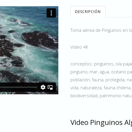
DESCRIPCIÓN
Toma aérea de Pingüinos en Isla
Video 4K
conceptos: pingüinos, isla paja
pingüino, mar, agua, océano paci
población, fauna, protegida, n
vida, naturaleza, fauna chilen
biodiversidad, patrimonio natura
Video Pinguinos A