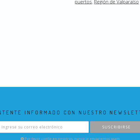
puertos
,
Región de Valparaíso
NTENTE INFORMADO CON NUESTRO NEWSLET
SUSCRIBIRSE
Por favor confie en nosotros, nunca le enviaremos spam