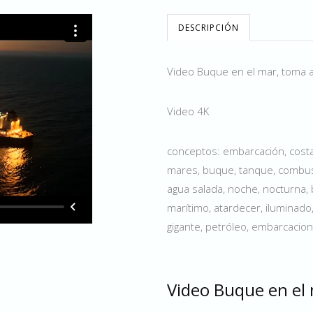
DESCRIPCIÓN
Video Buque en el mar, toma 
Video 4K
conceptos: embarcación, costa
mares, buque, tanque, combusti
agua salada, noche, nocturna, 
marítimo, atardecer, iluminado, 
gigante, petróleo, embarcacion
Video Buque en el