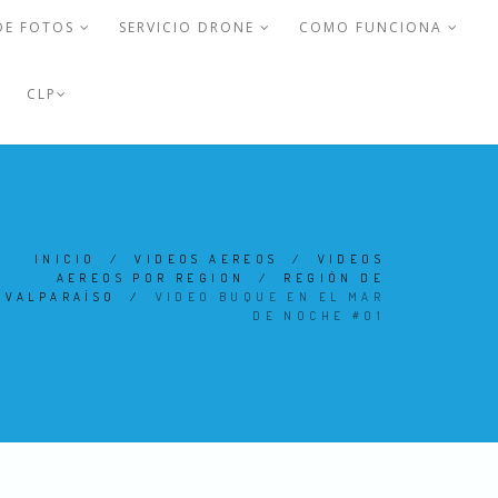
DE FOTOS
SERVICIO DRONE
COMO FUNCIONA
CLP
INICIO
/
VIDEOS AEREOS
/
VIDEOS
AEREOS POR REGION
/
REGIÓN DE
VALPARAÍSO
/
VIDEO BUQUE EN EL MAR
DE NOCHE #01