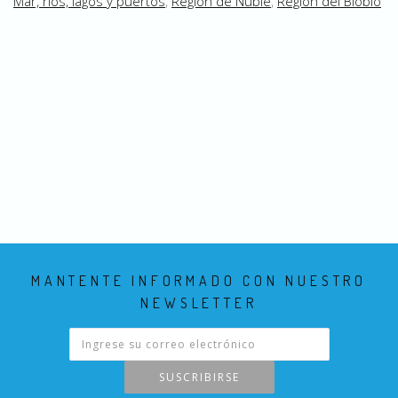
Mar, ríos, lagos y puertos
,
Región de Ñuble
,
Región del Biobío
MANTENTE INFORMADO CON NUESTRO
NEWSLETTER
SUSCRIBIRSE