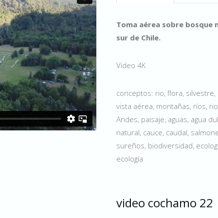
Toma aérea sobre bosque na
sur de Chile.
Video 4K
conceptos: rio, flora, silvestr
vista aérea, montañas, ríos, rio
Andes, paisaje, aguas, agua dulc
natural, cauce, caudal, salmon
sureños, biodiversidad, ecologí
ecología
video cochamo 22