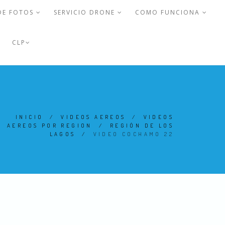
DE FOTOS
SERVICIO DRONE
COMO FUNCIONA
CLP
INICIO
/
VIDEOS AEREOS
/
VIDEOS
AEREOS POR REGION
/
REGIÓN DE LOS
LAGOS
/
VIDEO COCHAMO 22