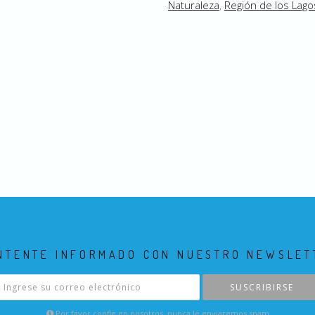
Naturaleza
,
Región de los Lago
NTENTE INFORMADO CON NUESTRO NEWSLET
SUSCRIBIRSE
Por favor confie en nosotros, nunca le enviaremos spam