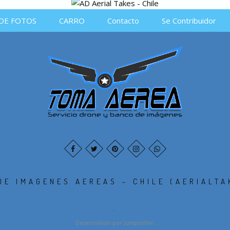
DE FOTOS
CARRO
Contacto
Se Contribuidor
DE IMAGENES AEREAS - CHILE (AERIALTA
.
Desarrollado por Jumpseller
.