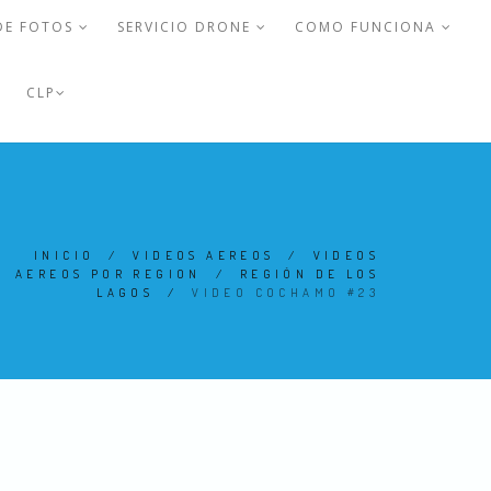
DE FOTOS
SERVICIO DRONE
COMO FUNCIONA
CLP
INICIO
/
VIDEOS AEREOS
/
VIDEOS
AEREOS POR REGION
/
REGIÓN DE LOS
LAGOS
/
VIDEO COCHAMO #23