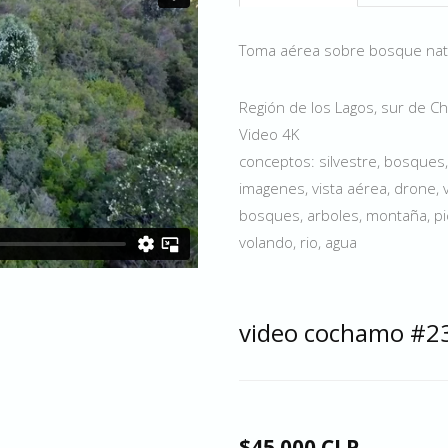
Toma aérea sobre bosque nati
Región de los Lagos, sur de Chi
Video 4K
conceptos: silvestre, bosques,
imagenes, vista aérea, drone, 
bosques, arboles, montaña, pico
volando, rio, agua
video cochamo #2
$45.000 CLP