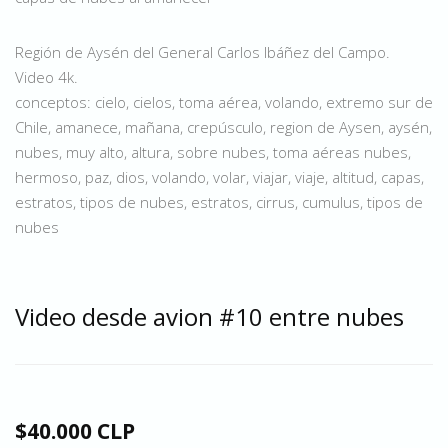
Región de Aysén del General Carlos Ibáñez del Campo.
Video 4k.
conceptos: cielo, cielos, toma aérea, volando, extremo sur de
Chile, amanece, mañana, crepúsculo, region de Aysen, aysén,
nubes, muy alto, altura, sobre nubes, toma aéreas nubes,
hermoso, paz, dios, volando, volar, viajar, viaje, altitud, capas,
estratos, tipos de nubes, estratos, cirrus, cumulus, tipos de
nubes
Video desde avion #10 entre nubes
$40.000 CLP