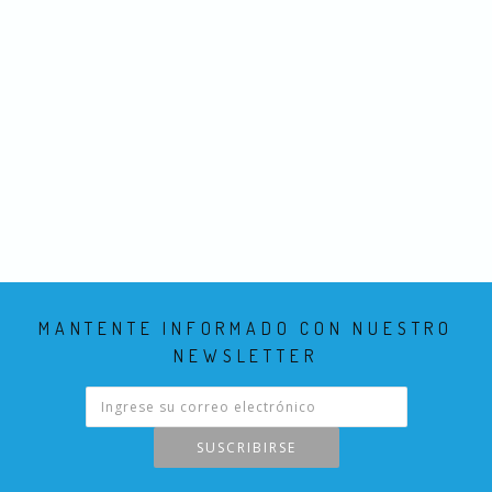
MANTENTE INFORMADO CON NUESTRO
NEWSLETTER
SUSCRIBIRSE