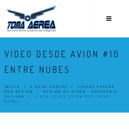
VIDEO DESDE AVION #10
ENTRE NUBES
INICIO
/
VIDEOS AEREOS
/
VIDEOS AEREOS
POR REGION
/
REGIÓN DE AYSÉN - PATAGONIA
CHILENA
/
VIDEO DESDE AVION #10 ENTRE
NUBES