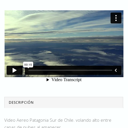
DESCRIPCIÓN
Video Aereo Patagonia Sur de Chile. volando alto entre
capas de nubes al amanecer