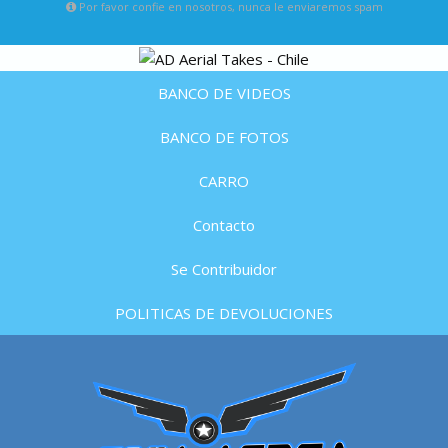
Por favor confie en nosotros, nunca le enviaremos spam
BANCO DE VIDEOS
BANCO DE FOTOS
CARRO
Contacto
Se Contribuidor
POLITICAS DE DEVOLUCIONES