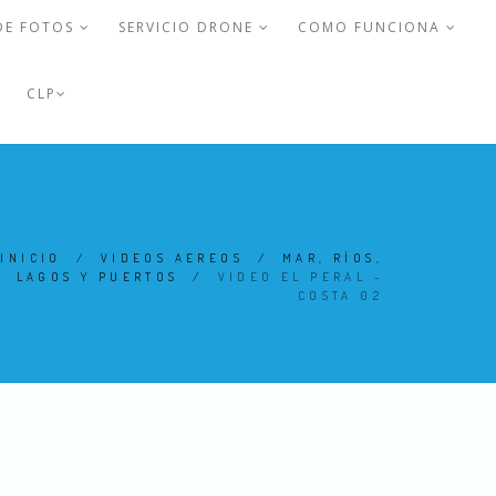
DE FOTOS
SERVICIO DRONE
COMO FUNCIONA
CLP
INICIO
/
VIDEOS AEREOS
/
MAR, RÍOS,
LAGOS Y PUERTOS
/
VIDEO EL PERAL -
COSTA 02