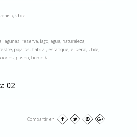
araiso, Chile
 lagunas, reserva, lago, agua, naturaleza,
vestre, pájaros, habitat, estanque, el peral, Chile,
caciones, paseo, humedal
ta 02
Compartir en: