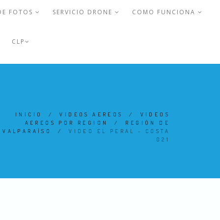
DE FOTOS
SERVICIO DRONE
COMO FUNCIONA
CLP
INICIO
/
VIDEOS AEREOS
/
VIDEOS
AEREOS POR REGION
/
REGIÓN DE
VALPARAÍSO
/
VIDEO EL PERAL - COSTA
021