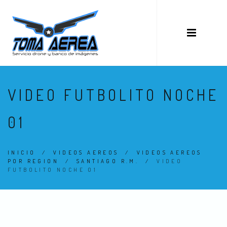
VIDEO FUTBOLITO NOCHE
01
INICIO
/
VIDEOS AEREOS
/
VIDEOS AEREOS
POR REGION
/
SANTIAGO R.M.
/
VIDEO
FUTBOLITO NOCHE 01