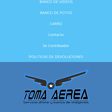
BANCO DE VIDEOS
BANCO DE FOTOS
CARRO
Contacto
Se Contribuidor
POLITICAS DE DEVOLUCIONES