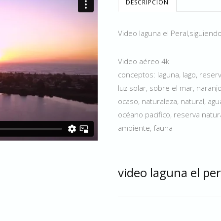
DESCRIPCIÓN
Video laguna el Peral,siguiend
Video aéreo 4k
conceptos: laguna, lago, reserv
luz solar, sobre el mar, naranjo
ocaso, naturaleza, natural, agua,
océano pacifico, reserva natur
ambiente, fauna
video laguna el per