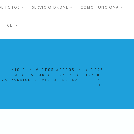
DE FOTOS
SERVICIO DRONE
COMO FUNCIONA
CLP
INICIO
/
VIDEOS AEREOS
/
VIDEOS
AEREOS POR REGION
/
REGIÓN DE
VALPARAÍSO
/
VIDEO LAGUNA EL PERAL
01