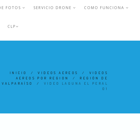
DE FOTOS
SERVICIO DRONE
COMO FUNCIONA
CLP
INICIO
/
VIDEOS AEREOS
/
VIDEOS
AEREOS POR REGION
/
REGIÓN DE
VALPARAÍSO
/
VIDEO LAGUNA EL PERAL
01