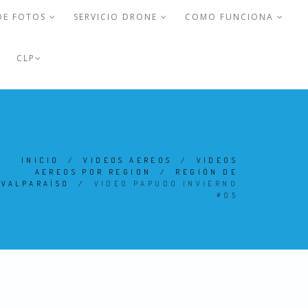
DE FOTOS
SERVICIO DRONE
COMO FUNCIONA
CLP
INICIO
/
VIDEOS AEREOS
/
VIDEOS
AEREOS POR REGION
/
REGIÓN DE
VALPARAÍSO
/
VIDEO PAPUDO INVIERNO
#05