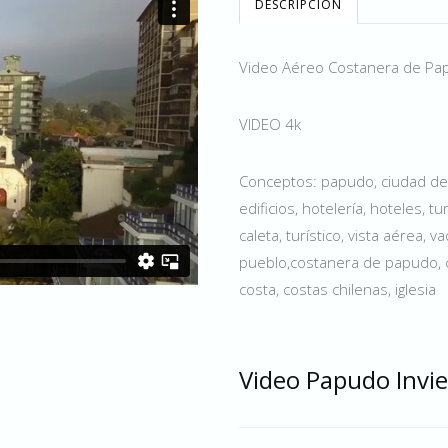
DESCRIPCIÓN
Video Aéreo Costanera de Papu
VIDEO 4k
Conceptos: papudo, ciudad de 
edificios, hotelería, hoteles, t
caleta, turístico, vista aérea, 
pueblo,costanera de papudo, c
costa, costas chilenas, iglesia
Video Papudo Invi