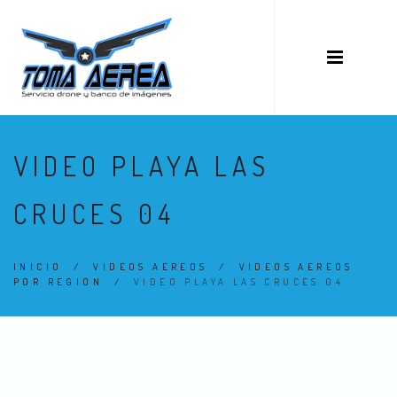
VIDEO PLAYA LAS
CRUCES 04
INICIO
/
VIDEOS AEREOS
/
VIDEOS AEREOS
POR REGION
/
VIDEO PLAYA LAS CRUCES 04