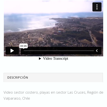
DESCRIPCIÓN
Video sector costero, playas en sector Las Cruces, Región de
Valparaiso, Chile